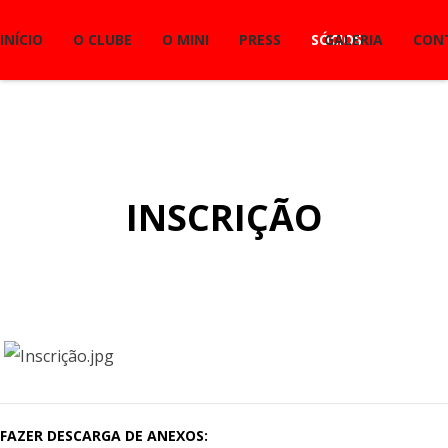
INÍCIO
O CLUBE
O MINI
PRESS
SÓCIOS
GALERIA
CON
INSCRIÇÃO
FAZER DESCARGA DE ANEXOS: