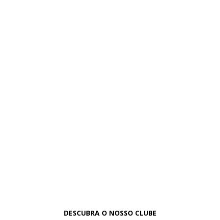
Uma história, uma herança!
Clube dedicado a amantes deste
fantástico automóvel que se chama
MINI.
DESCUBRA O NOSSO CLUBE